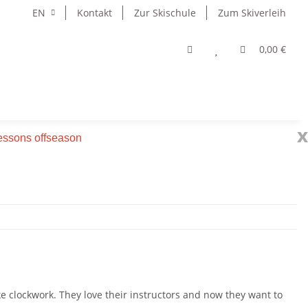
EN
Kontakt
Zur Skischule
Zum Skiverleih
0,00 €
x
 lessons offseason
ke clockwork. They love their instructors and now they want to