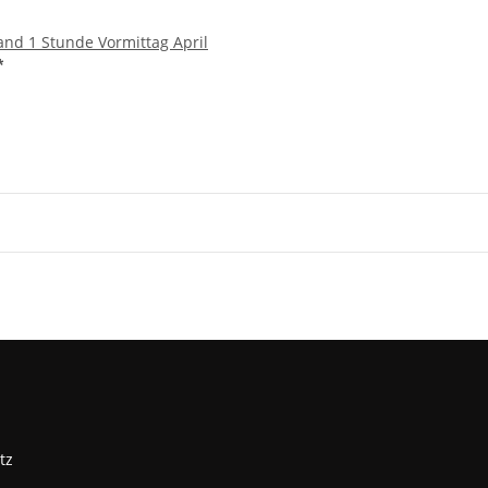
d 1 Stunde Vormittag April
*
tz