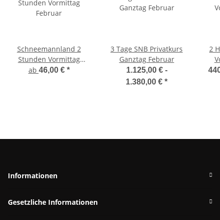
Schneemannland 2
3 Tage SNB Privatkurs
2 H
Stunden Vormittag
Ganztag Februar
V
Februar
ab
46,00 €
*
1.125,00 € -
440
1.380,00 €
*
Informationen
Gesetzliche Informationen