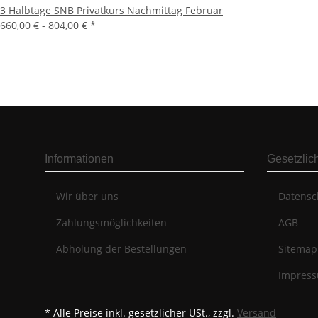
3 Halbtage SNB Privatkurs Nachmittag Februar
660,00 € -
804,00 €
*
Informationen
Gesetzlic
Wir über uns
Datensc
Zahlungsmöglichkeiten
AGB
Abholung der Bestellungen
Sitemap
Impres
* Alle Preise inkl. gesetzlicher USt., zzgl.
Versand