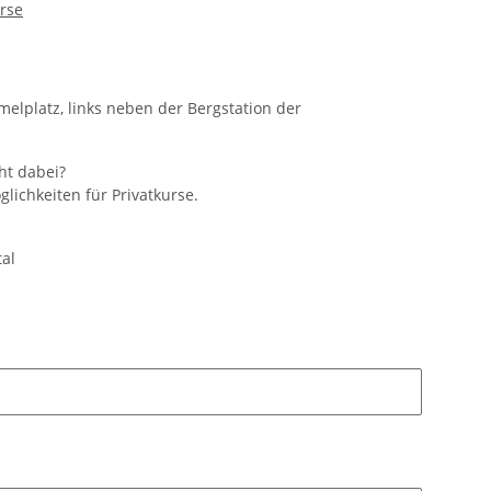
rse
elplatz, links neben der Bergstation der
ht dabei?
glichkeiten für Privatkurse.
tal