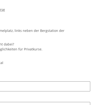
rse
elplatz, links neben der Bergstation der
ht dabei?
glichkeiten für Privatkurse.
tal