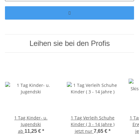
Leihen sie bei den Profis
1 Tag Kinder- u.
1 Tag Verleih Schuhe
1 Ta
Jugendski
Kinder ( 3 - 14 Jahre )
Erw
ab
jetzt nur
j
11,25 €
*
7,65 €
*